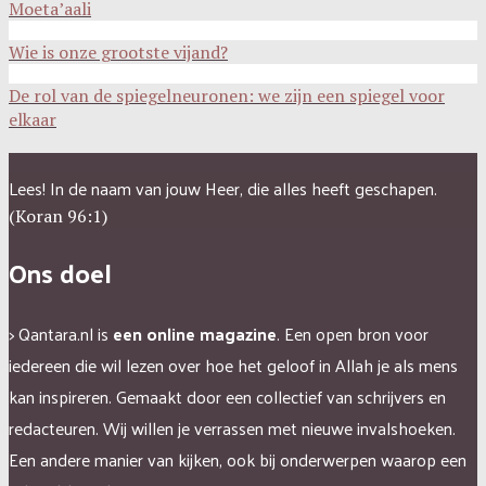
Moeta’aali
Wie is onze grootste vijand?
De rol van de spiegelneuronen: we zijn een spiegel voor
elkaar
Lees! In de naam van jouw Heer, die alles heeft geschapen.
(Koran 96:1)
Ons doel
> Qantara.nl is
een online magazine
. Een open bron voor
iedereen die wil lezen over hoe het geloof in Allah je als mens
kan inspireren.
Gemaakt door een collectief van schrijvers en
redacteuren.
Wij willen je verrassen met nieuwe invalshoeken.
Een andere manier van kijken, ook bij onderwerpen waarop een