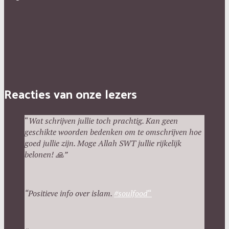
Reacties van onze lezers
“
Wat schrijven jullie toch prachtig. Kan geen
geschikte woorden bedenken om te omschrijven hoe
goed jullie zijn. Moge Allah SWT jullie rijkelijk
belonen!
🙏”
“Positieve info over islam.
#
soulfood
“