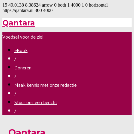
15
49.0138
8.38624
arrow
0
both
1
4000
1
0
horizontal
https://qantara.nl
300
4000
Qantara
Voedsel voor de ziel
eBook
/
Doneren
/
Maak kennis met onze redactie
/
Stuur ons een bericht
/
Qantara