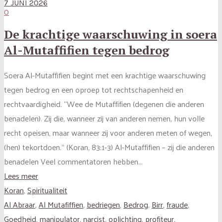
7 JUNI 2026
0
De krachtige waarschuwing in soera
Al-Mutaffifien tegen bedrog
Soera Al-Mutaffifien begint met een krachtige waarschuwing
tegen bedrog en een oproep tot rechtschapenheid en
rechtvaardigheid. “Wee de Mutaffifien (degenen die anderen
benadelen). Zij die, wanneer zij van anderen nemen, hun volle
recht opeisen, maar wanneer zij voor anderen meten of wegen,
(hen) tekortdoen.” (Koran, 83:1-3) Al-Mutaffifien – zij die anderen
benadelen Veel commentatoren hebben...
Lees meer
Koran
,
Spiritualiteit
Al Abraar
,
Al Mutafiffien
,
bedriegen
,
Bedrog
,
Birr
,
fraude
,
Goedheid
,
manipulator
,
narcist
,
oplichting
,
profiteur
,