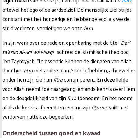
lager niveau van menszijn, namelijk het niveau van de
nafs
,
oftewel het ego of de aardse ziel. De menselijke ziel strijdt
constant met het hongerige en hebberige ego; als we de
strijd verliezen, vernietigen we onze
fitra
.
In zijn werk over de rede en openbaring met de titel ‘
Dar’
ta’arud al-Aql wa’l-Naql’
schreef de islamitische theoloog
Ibn Taymiyyah: “In essentie kunnen de dienaren van Allah
door hun
fitra
niet anders dan Allah liefhebben, alhoewel er
onder hen zijn die hun
fitra
corrumperen… En deze liefde
voor Allah neemt toe naargelang iemands kennis over Hem
en de deugdelijkheid van zijn
fitra
toeneemt. En het neemt
af als de kennis afneemt en iemand zijn
fitra
vervuilt met
verdorven nutteloze begeerten.”
Onderscheid tussen goed en kwaad