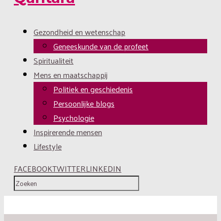
Gezondheid en wetenschap
Geneeskunde van de profeet
Spiritualiteit
Mens en maatschappij
Politiek en geschiedenis
Persoonlijke blogs
Psychologie
Inspirerende mensen
Lifestyle
FACEBOOK
TWITTER
LINKEDIN