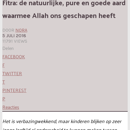
Fitra: de natuurlijke, pure en goede aard
waarmee Allah ons geschapen heeft
DOOR
NORA
5 JULI 2018
11791 VIEWS
Delen
FACEBOOK
F
TWITTER
T
PINTEREST
P
Reacties
Het is verbazingwekkend, maar kinderen blijken op zeer
jonge leeftijd al onderscheid te kunnen maken tussen