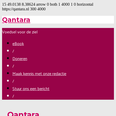
15
49.0138
8.38624
arrow
0
both
1
4000
1
0
horizontal
https://qantara.nl
300
4000
Qantara
Voedsel voor de ziel
eBook
/
Doneren
/
Maak kennis met onze redactie
/
Stuur ons een bericht
/
Qantara