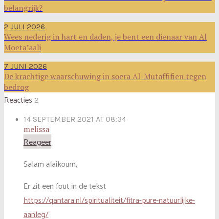
belangrijk?
2 JULI 2026
Wees nederig in hart en daden, je bent een dienaar van Al
Moeta’aali
7 JUNI 2026
De krachtige waarschuwing in soera Al-Mutaffifien tegen
bedrog
Reacties
2
14 SEPTEMBER 2021 AT 08:34
melissa
Reageer
Salam alaikoum,
Er zit een fout in de tekst
https://qantara.nl/spiritualiteit/fitra-pure-natuurlijke-
aanleg/