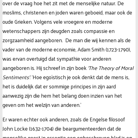
over de vraag hoe het zit met de menselijke natuur. De
moslims, christenen en joden waren geboeid, maar ook de
oude Grieken. Volgens vele vroegere en moderne
wetenschappers zijn deugden zoals compassie en
zorgzaamheid aangeboren. De man die wij kennen als de
vader van de moderne economie, Adam Smith (1723-1790),
was ervan overtuigd dat sympathie voor anderen
aangeboren is. Hij schreef in zijn boek
‘The Theory of Moral
Sentiments’
: ‘Hoe egoïstisch je ook denkt dat de mens is,
het is duidelijk dat er sommige principes in zijn aard
aanwezig zijn die hem het belang doen inzien van het
geven om het welzijn van anderen.’
Er waren echter ook anderen,
zoals de Enge
lse filosoof
John Locke (1632-1704) die beargumenteerden dat de
menselijke geest in essentie een onbeschreven blad is en