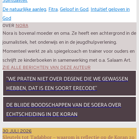
De natuurlijke aanleg
,
Fitra
,
Geloof in God
,
Intuïtief geloven in
God
OVER
NORA
Nora is bovenal moeder en oma. Ze heeft een achtergrond in de
journalistiek, het onderwijs en in de jeugdhulpverlening.
Momenteel werkt ze als spiegelcoach en trainer voor ouders en
schrijft ze kinderboeken in samenwerking met o.a. Salaam Art.
ZIE ALLE BERICHTEN VAN DEZE AUTEUR
“WE PRATEN NIET OVER DEGENE DIE WE GEWASSEN
HEBBEN, DAT IS EEN SOORT ERECODE”
DE BLIJDE BOODSCHAPPEN VAN DE SOERA OVER
ECHTSCHEIDING IN DE KORAN
30 JULI 2026
Sleutels tot Tadabbor – waarom is reflectie op de Koran zo