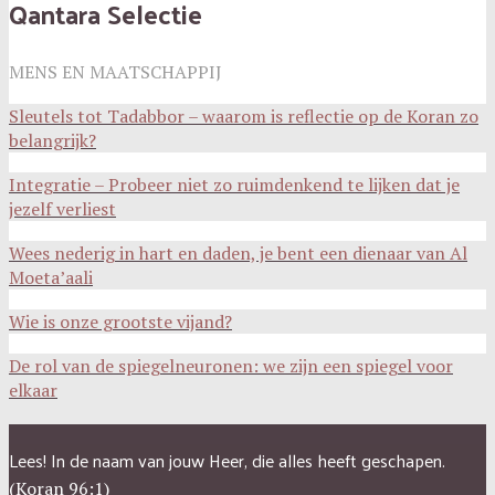
Qantara Selectie
MENS EN MAATSCHAPPIJ
Sleutels tot Tadabbor – waarom is reflectie op de Koran zo
belangrijk?
Integratie – Probeer niet zo ruimdenkend te lijken dat je
jezelf verliest
Wees nederig in hart en daden, je bent een dienaar van Al
Moeta’aali
Wie is onze grootste vijand?
De rol van de spiegelneuronen: we zijn een spiegel voor
elkaar
Lees! In de naam van jouw Heer, die alles heeft geschapen.
(Koran 96:1)