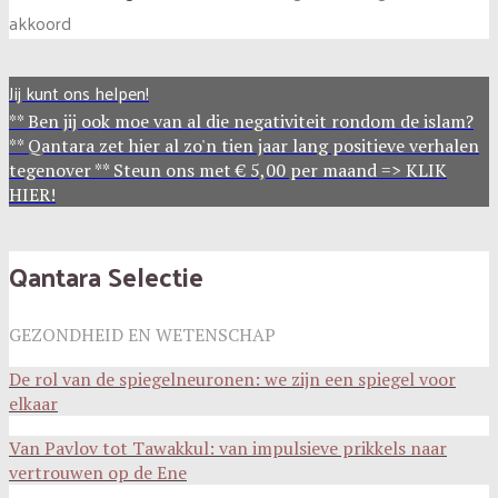
akkoord
Jij kunt ons helpen!
** Ben jij ook moe van al die negativiteit rondom de islam?
** Qantara zet hier al zo'n tien jaar lang positieve verhalen
tegenover ** Steun ons met € 5,00 per maand => KLIK
HIER!
Qantara Selectie
GEZONDHEID EN WETENSCHAP
De rol van de spiegelneuronen: we zijn een spiegel voor
elkaar
Van Pavlov tot Tawakkul: van impulsieve prikkels naar
vertrouwen op de Ene