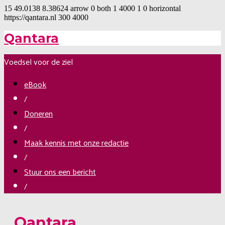
15
49.0138
8.38624
arrow
0
both
1
4000
1
0
horizontal
https://qantara.nl
300
4000
Qantara
Voedsel voor de ziel
eBook
/
Doneren
/
Maak kennis met onze redactie
/
Stuur ons een bericht
/
Qantara