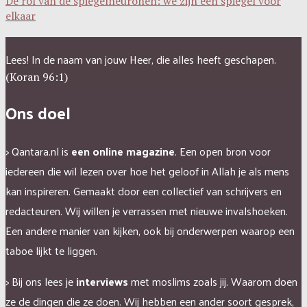
De rol van de spiegelneuronen: we zijn een spiegel voor
elkaar
Lees! In de naam van jouw Heer, die alles heeft geschapen.
(Koran 96:1)
Ons doel
> Qantara.nl is
een online magazine
. Een open bron voor
iedereen die wil lezen over hoe het geloof in Allah je als mens
kan inspireren.
Gemaakt door een collectief van schrijvers en
redacteuren.
Wij willen je verrassen met nieuwe invalshoeken.
Een andere manier van kijken, ook bij onderwerpen waarop een
taboe lijkt te liggen.
> Bij ons lees je
interviews
met moslims zoals jij. Waarom doen
ze de dingen die ze doen. Wij hebben een ander soort gesprek,