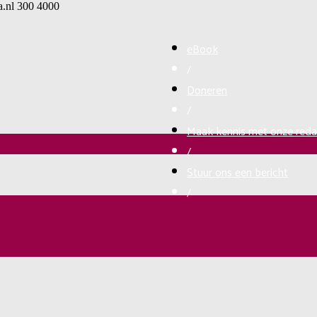
a.nl
300
4000
eBook
/
Doneren
/
Maak kennis met onze reda
/
Stuur ons een bericht
/