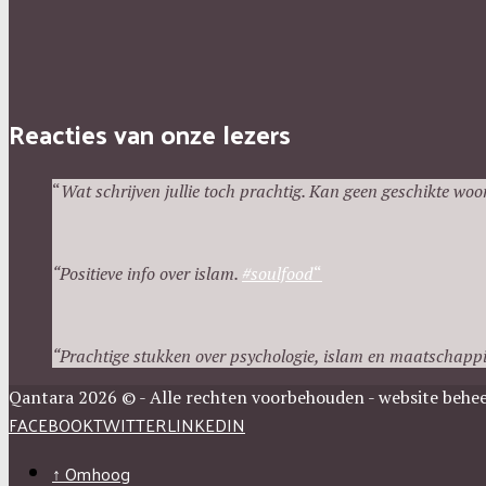
Reacties van onze lezers
“
Wat schrijven jullie toch prachtig. Kan geen geschikte woo
“Positieve info over islam.
#
soulfood
“
“
P
rachtige stukken over psychologie, islam en maatschappi
Qantara 2026 © - Alle rechten voorbehouden - website beheer
FACEBOOK
TWITTER
LINKEDIN
↑ Omhoog