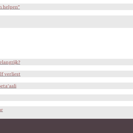
n helpen”
elangrijk?
f verliest
eta’aali
ar