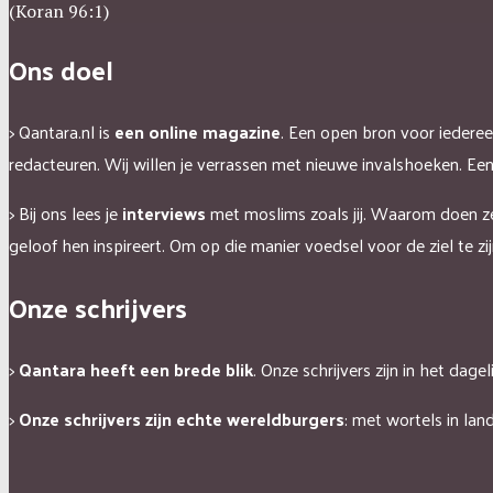
(Koran 96:1)
Ons doel
> Qantara.nl is
een online magazine
. Een open bron voor iedereen
redacteuren.
Wij willen je verrassen met nieuwe invalshoeken. Een
> Bij ons lees je
interviews
met moslims zoals jij. Waarom doen z
geloof hen inspireert. Om op die manier voedsel voor de ziel te zi
Onze schrijvers
>
Qantara heeft een brede blik
. Onze schrijvers zijn in het dag
>
Onze schrijvers zijn echte wereldburgers
: met wortels in land