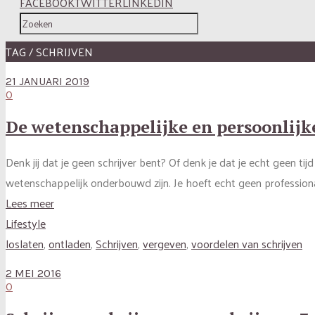
FACEBOOK
TWITTER
LINKEDIN
TAG / SCHRIJVEN
21 JANUARI 2019
0
De wetenschappelijke en persoonlijke 
Denk jij dat je geen schrijver bent? Of denk je dat je echt geen ti
wetenschappelijk onderbouwd zijn. Je hoeft echt geen professional
Lees meer
Lifestyle
loslaten
,
ontladen
,
Schrijven
,
vergeven
,
voordelen van schrijven
2 MEI 2016
0