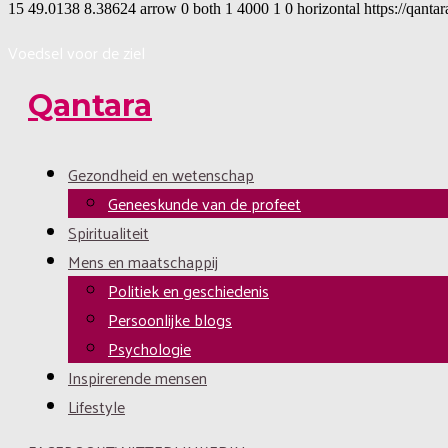
15
49.0138
8.38624
arrow
0
both
1
4000
1
0
horizontal
https://qantar
Voedsel voor de ziel
Qantara
Gezondheid en wetenschap
Geneeskunde van de profeet
Spiritualiteit
Mens en maatschappij
Politiek en geschiedenis
Persoonlijke blogs
Psychologie
Inspirerende mensen
Lifestyle