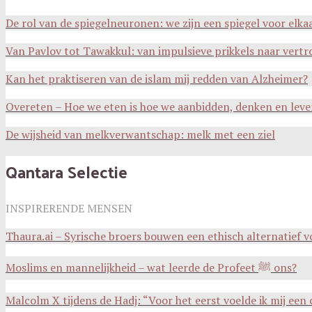
De rol van de spiegelneuronen: we zijn een spiegel voor elka
Van Pavlov tot Tawakkul: van impulsieve prikkels naar vert
Kan het praktiseren van de islam mij redden van Alzheimer?
Overeten – Hoe we eten is hoe we aanbidden, denken en lev
De wijsheid van melkverwantschap: melk met een ziel
Qantara Selectie
INSPIRERENDE MENSEN
Thaura.ai – Syrische broers bouwen een ethisch alternatief
Moslims en mannelijkheid – wat leerde de Profeet ﷺ ons?
Malcolm X tijdens de Hadj: “Voor het eerst voelde ik mij ee