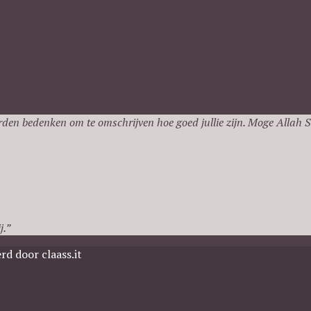
rden bedenken om te omschrijven hoe goed jullie zijn. Moge Allah SW
j.”
d door claass.it