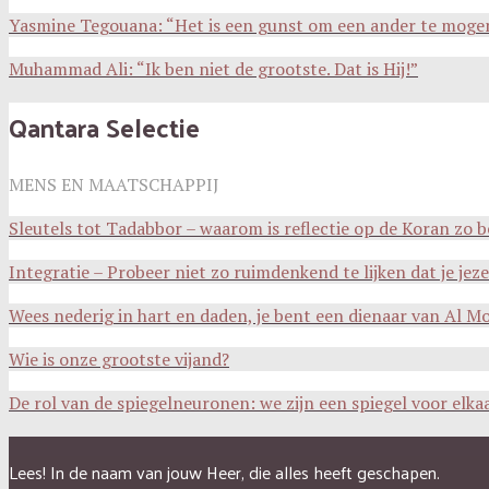
Yasmine Tegouana: “Het is een gunst om een ander te moge
Muhammad Ali: “Ik ben niet de grootste. Dat is Hij!”
Qantara Selectie
MENS EN MAATSCHAPPIJ
Sleutels tot Tadabbor – waarom is reflectie op de Koran zo b
Integratie – Probeer niet zo ruimdenkend te lijken dat je jezel
Wees nederig in hart en daden, je bent een dienaar van Al Mo
Wie is onze grootste vijand?
De rol van de spiegelneuronen: we zijn een spiegel voor elka
Lees! In de naam van jouw Heer, die alles heeft geschapen.