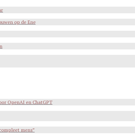
ar
rouwen op de Ene
en
 voor OpenAI en ChatGPT
n compleet mens”